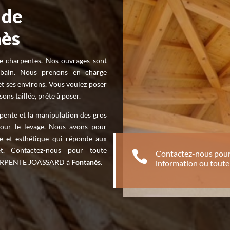
 de
nès
 de charpentes. Nos ouvrages sont
r bain. Nous prenons en charge
t ses environs. Vous voulez poser
ns taillée, prête à poser.
rpente et la manipulation des gros
our le levage. Nous avons pour
e et esthétique qui réponde aux
et. Contactez-nous pour toute

Contactez-nous pour
CHARPENTE JOASSARD à
Fontanès
.
information ou tou