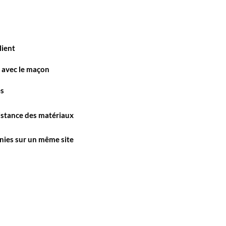
lient
n avec le maçon
es
sistance des matériaux
unies sur un même site