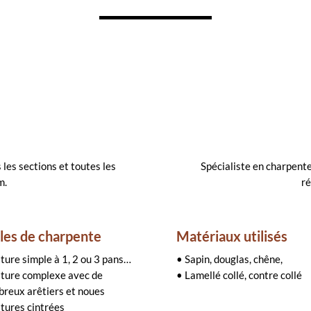
les sections et toutes les
Spécialiste en charpente
m.
ré
les de charpente
Matériaux utilisés
iture simple à 1, 2 ou 3 pans…
• Sapin, douglas, chêne,
iture complexe avec de
• Lamellé collé, contre collé
reux arêtiers et noues
itures cintrées