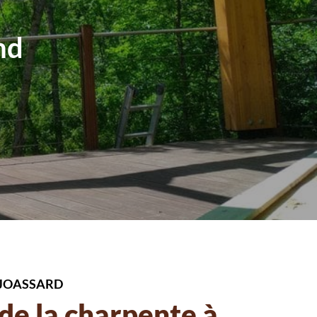
nd
 JOASSARD
 de la charpente à