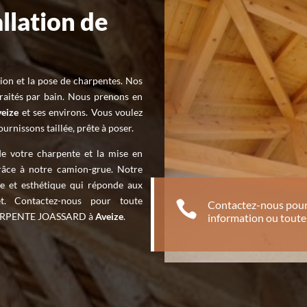
llation de
ion et la pose de charpentes. Nos
traités par bain. Nous prenons en
veize
et ses environs. Vous voulez
rnissons taillée, prête à poser.
de votre charpente et la mise en
râce à notre camion-grue. Notre
de et esthétique qui réponde aux
et. Contactez-nous pour toute

Contactez-nous pour
CHARPENTE JOASSARD à
Aveize
.
information ou tou