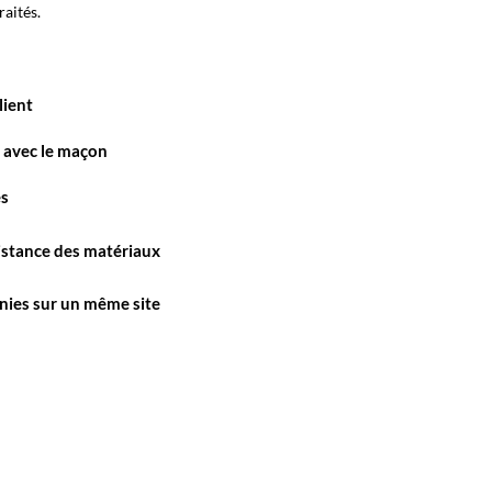
raités.
lient
n avec le maçon
es
sistance des matériaux
unies sur un même site